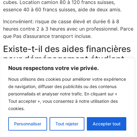
cubes. Location camion 80 à 120 francs suisses,
essence 40 à 60 francs suisses, aide de deux amis.
Inconvénient: risque de casse élevé et durée 6 à 8
heures contre 2 à 3 heures avec un professionnel. Parce
que Pas d’assurance transport incluse.
Existe-t-il des aides financières
pour déménagement étudiant
en Suisse?
Nous respectons votre vie privée.
Nous utilisons des cookies pour améliorer votre expérience
Aucune aide fédérale spécifique n’existe. Certaines
de navigation, diffuser des publicités ou des contenus
universités comme l’UNIL ou l’EPFL proposent des prêts
personnalisés et analyser notre trafic. En cliquant sur «
d’études incluant les frais d’installation.
Tout accepter », vous consentez à notre utilisation des
cookies.
Bien que Les bourses cantonales vaudoises peuvent
couvrir partiellement ces dépenses selon votre dossier
social. Renseignez-vous auprès du Service des affaires
Personnaliser
Tout rejeter
Accepter tout
sociales et estudiantines de votre établissement avant