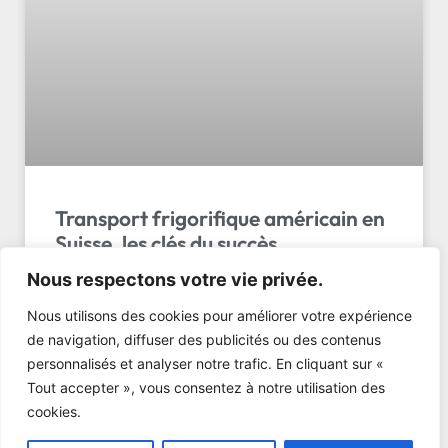
Transport frigorifique américain en
Suisse, les clés du succès
Nous respectons votre vie privée.
Transport frigo américain suisse : 5 règles clés pour
le déplacer sans risque. Préparation, manutention,
Nous utilisons des cookies pour améliorer votre expérience
délais de rebranchement. Obtenez un devis gratuit…
de navigation, diffuser des publicités ou des contenus
personnalisés et analyser notre trafic. En cliquant sur «
LIRE L'ARTICLE »
Tout accepter », vous consentez à notre utilisation des
cookies.