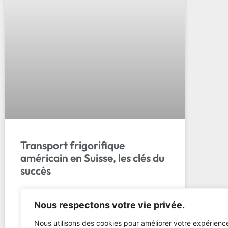
Transport frigorifique
américain en Suisse, les clés du
succès
Transport frigo américain suisse : 5 règles
Nous respectons votre vie privée.
clés pour le déplacer sans risque.
Préparation, manutention, délais de
Nous utilisons des cookies pour améliorer votre expérienc
rebranchement. Obtenez un devis gratuit…