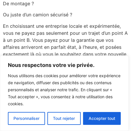
De montage ?
Ou juste d’un camion sécurisé ?
En choisissant une entreprise locale et expérimentée,
vous ne payez pas seulement pour un trajet d’un point A
à un point B. Vous payez pour la garantie que vos
affaires arriveront en parfait état, à l’heure, et posées
exactement là où vous le souhaitez dans votre nouvelle
maison.
Nous respectons votre vie privée.
Prêt à planifier votre transfert ?
Nous utilisons des cookies pour améliorer votre expérience
de navigation, diffuser des publicités ou des contenus
Ne laissez pas la logistique gâcher votre plaisir
personnalisés et analyser notre trafic. En cliquant sur «
d’emménager.
Tout accepter », vous consentez à notre utilisation des
cookies.
Contactez Blagoja Tilev et son équipe pour une solution
sur mesure.
Personnaliser
Tout rejeter
Accepter tout
Contacter LL Transport Sàrl