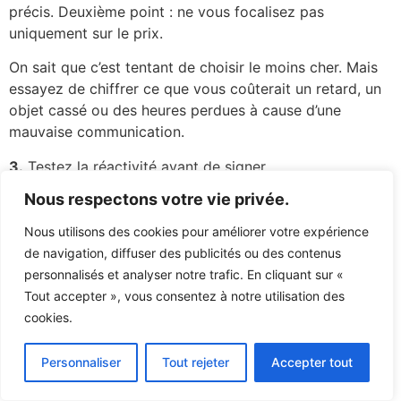
précis. Deuxième point : ne vous focalisez pas
uniquement sur le prix.
On sait que c’est tentant de choisir le moins cher. Mais
essayez de chiffrer ce que vous coûterait un retard, un
objet cassé ou des heures perdues à cause d’une
mauvaise communication.
3.
Testez la réactivité avant de signer.
Nous respectons votre vie privée.
Nous utilisons des cookies pour améliorer votre expérience
Envoyez un email, passez un coup de fil. Combien de
de navigation, diffuser des publicités ou des contenus
temps mettent-ils à répondre ? La réponse est-elle
personnalisés et analyser notre trafic. En cliquant sur «
claire ?
Tout accepter », vous consentez à notre utilisation des
cookies.
Si c’est compliqué avant la vente, imaginez ce que ce
sera après en cas de problème.
Personnaliser
Tout rejeter
Accepter tout
4. Demandez des preuves.