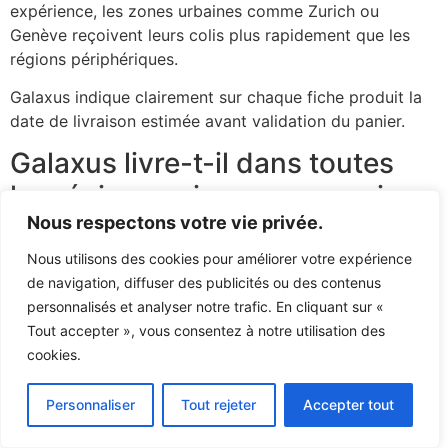
expérience, les zones urbaines comme Zurich ou
Genève reçoivent leurs colis plus rapidement que les
régions périphériques.
Galaxus indique clairement sur chaque fiche produit la
date de livraison estimée avant validation du panier.
Galaxus livre-t-il dans toutes
les régions suisses y compris
Nous respectons votre vie privée.
les zones alpines?
Nous utilisons des cookies pour améliorer votre expérience
Oui, la couverture s’étend à l’ensemble du territoire
de navigation, diffuser des publicités ou des contenus
suisse. Les zones de montagne et villages isolés sont
personnalisés et analyser notre trafic. En cliquant sur «
desservis, mais avec parfois un jour supplémentaire.
Tout accepter », vous consentez à notre utilisation des
cookies.
Comment Galaxus gère-t-il les
livraisons express et same-day?
Personnaliser
Tout rejeter
Accepter tout
L’offre same-day concerne uniquement les grandes