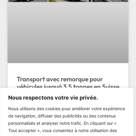
Transport avec remorque pour
véhicules jusquà 3.5 tonnes en Suisse
Nous respectons votre vie privée.
Le transport avec remorque pour véhicules jusqu’à
3.5 tonnes en Suisse par LL Transport Sàrl. Service
Nous utilisons des cookies pour améliorer votre expérience
fiable, sécurisé et ponctuel. Devis gratuit…
de navigation, diffuser des publicités ou des contenus
personnalisés et analyser notre trafic. En cliquant sur «
LIRE L'ARTICLE »
Tout accepter », vous consentez à notre utilisation des