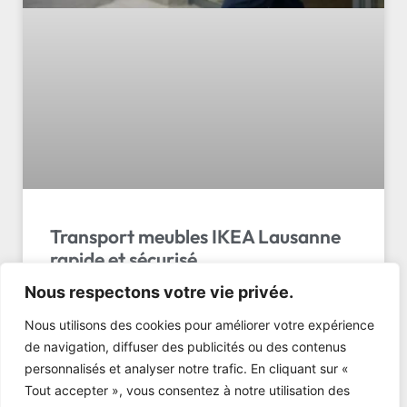
Transport meubles IKEA Lausanne
rapide et sécurisé
Nous respectons votre vie privée.
Transport meubles IKEA Lausanne avec LL Transport
Sàrl : livraison rapide, ponctuelle et sécurisée. Devis
Nous utilisons des cookies pour améliorer votre expérience
gratuit en 24h. Appelez maintenant!
de navigation, diffuser des publicités ou des contenus
personnalisés et analyser notre trafic. En cliquant sur «
LIRE L'ARTICLE »
Tout accepter », vous consentez à notre utilisation des