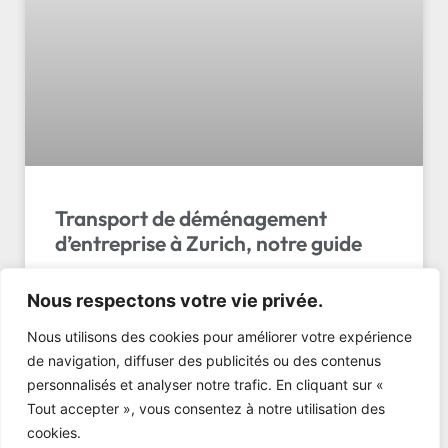
Transport de déménagement
d’entreprise à Zurich, notre guide
Transport déménagement entreprise Zurich :
Nous respectons votre vie privée.
comparez 5 critères clés, tarifs (dès 400 CHF) et
services. Obtenez votre devis gratuit avec LL
Nous utilisons des cookies pour améliorer votre expérience
Transport Sàrl !
de navigation, diffuser des publicités ou des contenus
personnalisés et analyser notre trafic. En cliquant sur «
LIRE L'ARTICLE »
Tout accepter », vous consentez à notre utilisation des
cookies.