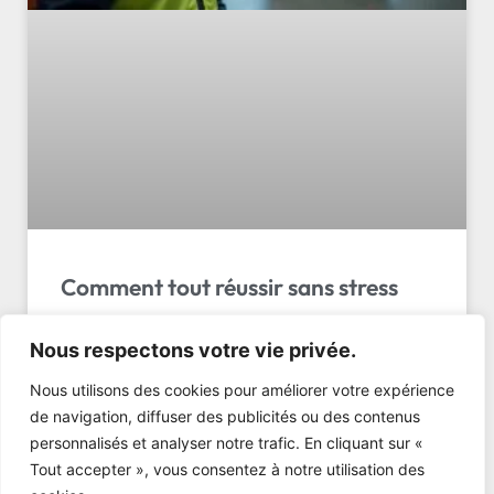
Comment tout réussir sans stress
Logistique transport événementiel suisse :
Nous respectons votre vie privée.
découvrez les 5 critères essentiels, les erreurs à
éviter et comment LL Transport Sàrl assure vos
Nous utilisons des cookies pour améliorer votre expérience
événements.
de navigation, diffuser des publicités ou des contenus
personnalisés et analyser notre trafic. En cliquant sur «
LIRE L'ARTICLE »
Tout accepter », vous consentez à notre utilisation des