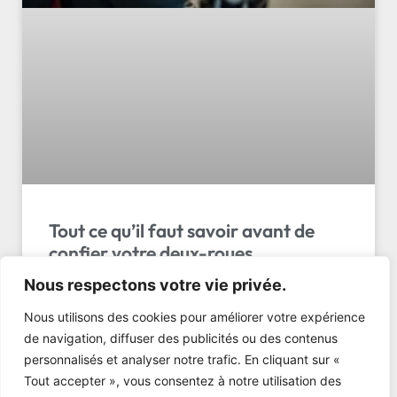
Tout ce qu’il faut savoir avant de
confier votre deux-roues
Nous respectons votre vie privée.
Transport moto remorque suisse : règles, prix (150–
350 CHF), arrimage et prestataires fiables. Confiez
Nous utilisons des cookies pour améliorer votre expérience
votre moto à LL Transport Sàrl. Demandez un devis !
de navigation, diffuser des publicités ou des contenus
personnalisés et analyser notre trafic. En cliquant sur «
LIRE L'ARTICLE »
Tout accepter », vous consentez à notre utilisation des