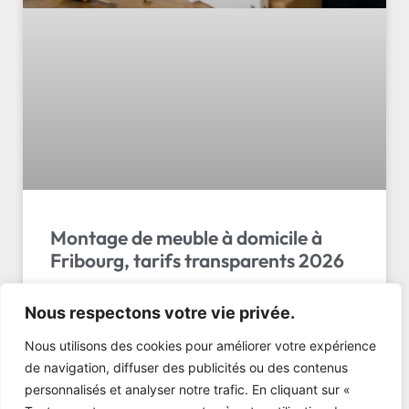
Montage de meuble à domicile à
Fribourg, tarifs transparents 2026
Montage meuble à domicile Fribourg tarif : de 31 à
Nous respectons votre vie privée.
1300 CHF selon le meuble. Comparez 15+
prestataires et économisez jusqu’à 40%. Obtenez
Nous utilisons des cookies pour améliorer votre expérience
votre devis…
de navigation, diffuser des publicités ou des contenus
personnalisés et analyser notre trafic. En cliquant sur «
LIRE L'ARTICLE »