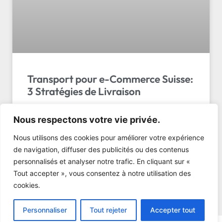
Transport pour e-Commerce Suisse:
3 Stratégies de Livraison
Transport pour e-Commerce Suisse : 3 Stratégies
Nous respectons votre vie privée.
Gagnantes de Livraison (Standard, Express, Sur-
Mesure) Vous avez tapé « transport pour e-
Nous utilisons des cookies pour améliorer votre expérience
commerce suisse » car vou…
de navigation, diffuser des publicités ou des contenus
personnalisés et analyser notre trafic. En cliquant sur «
LIRE L'ARTICLE »
Tout accepter », vous consentez à notre utilisation des
cookies.
Personnaliser
Tout rejeter
Accepter tout