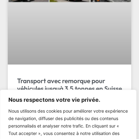
Transport avec remorque pour
véhicules jusquà 3.5 tonnes en Suisse
Nous respectons votre vie privée.
Le transport avec remorque pour véhicules jusqu’à
3.5 tonnes en Suisse par LL Transport Sàrl. Service
Nous utilisons des cookies pour améliorer votre expérience
fiable, sécurisé et ponctuel. Devis gratuit…
de navigation, diffuser des publicités ou des contenus
personnalisés et analyser notre trafic. En cliquant sur «
LIRE L'ARTICLE »
Tout accepter », vous consentez à notre utilisation des