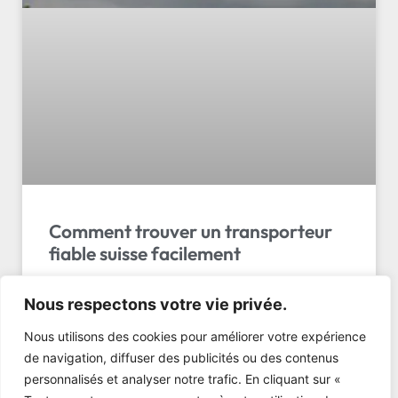
Comment trouver un transporteur
fiable suisse facilement
Les 5 critères essentiels pour choisir un
Nous respectons votre vie privée.
transporteur fiable en Suisse. Guide complet avec
conseils d’experts et grille de vérification. Obtenez
Nous utilisons des cookies pour améliorer votre expérience
votre…
de navigation, diffuser des publicités ou des contenus
personnalisés et analyser notre trafic. En cliquant sur «
LIRE L'ARTICLE »