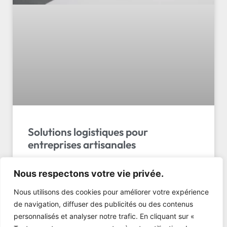
Solutions logistiques pour
entreprises artisanales
Les solutions logistiques pour entreprises
Nous respectons votre vie privée.
artisanales en Suisse : transport, entreposage,
optimisation. Conseils d’experts et exemples
Nous utilisons des cookies pour améliorer votre expérience
concrets. Obtenez…
de navigation, diffuser des publicités ou des contenus
personnalisés et analyser notre trafic. En cliquant sur «
LIRE L'ARTICLE »