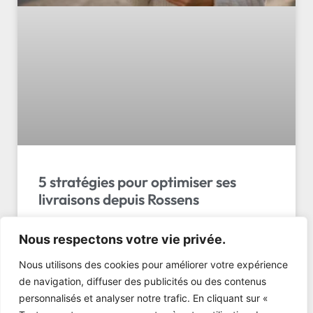
5 stratégies pour optimiser ses
livraisons depuis Rossens
5 stratégies éprouvées pour optimiser vos livraisons
Nous respectons votre vie privée.
depuis Rossens avant les périodes de rush.
Réduisez vos coûts de 25% et gagnez en
Nous utilisons des cookies pour améliorer votre expérience
ponctualité.
de navigation, diffuser des publicités ou des contenus
personnalisés et analyser notre trafic. En cliquant sur «
LIRE L'ARTICLE »