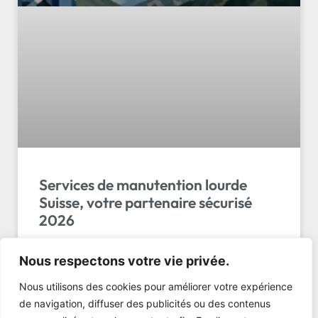
Services de manutention lourde
Suisse, votre partenaire sécurisé
2026
Services de manutention lourde Suisse : LL
Nous respectons votre vie privée.
Transport Sàrl garantit sécurité, ponctualité et
expertise pour vos charges complexes. Devis gratuit
Nous utilisons des cookies pour améliorer votre expérience
!
de navigation, diffuser des publicités ou des contenus