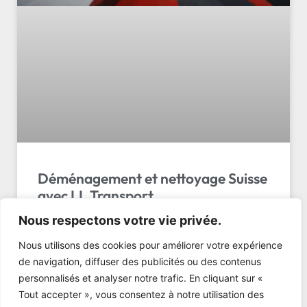
Déménagement et nettoyage Suisse
avec LL Transport
Nous respectons votre vie privée.
Déménagement et nettoyage suisse professionnel
avec LL Transport Sàrl. Services complets de 50 à
Nous utilisons des cookies pour améliorer votre expérience
1500 CHF. Obtenez votre devis gratuit!
de navigation, diffuser des publicités ou des contenus
personnalisés et analyser notre trafic. En cliquant sur «
LIRE L'ARTICLE »
Tout accepter », vous consentez à notre utilisation des