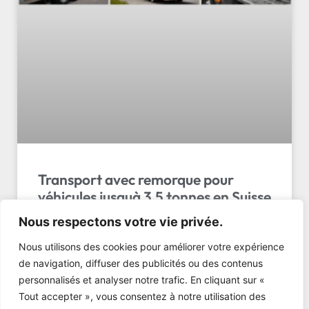
Transport avec remorque pour
véhicules jusquà 3.5 tonnes en Suisse
Nous respectons votre vie privée.
Le transport avec remorque pour véhicules jusqu’à
3.5 tonnes en Suisse par LL Transport Sàrl. Service
Nous utilisons des cookies pour améliorer votre expérience
fiable, sécurisé et ponctuel. Devis gratuit…
de navigation, diffuser des publicités ou des contenus
personnalisés et analyser notre trafic. En cliquant sur «
LIRE L'ARTICLE »
Tout accepter », vous consentez à notre utilisation des