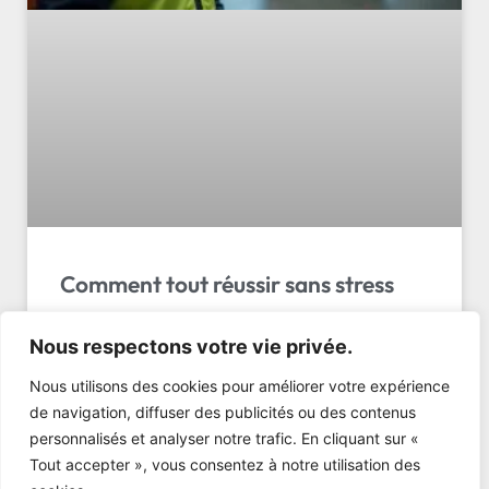
Comment tout réussir sans stress
Logistique transport événementiel suisse :
Nous respectons votre vie privée.
découvrez les 5 critères essentiels, les erreurs à
éviter et comment LL Transport Sàrl assure vos
Nous utilisons des cookies pour améliorer votre expérience
événements.
de navigation, diffuser des publicités ou des contenus
personnalisés et analyser notre trafic. En cliquant sur «
LIRE L'ARTICLE »
Tout accepter », vous consentez à notre utilisation des