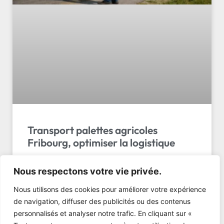
Transport palettes agricoles
Fribourg, optimiser la logistique
Transport de palettes agricoles à Fribourg : LL
Nous respectons votre vie privée.
Transport assure vos livraisons en 24-48h.
Semences, fourrage, matériel – tarifs dès 80 CHF.
Nous utilisons des cookies pour améliorer votre expérience
Demandez…
de navigation, diffuser des publicités ou des contenus
personnalisés et analyser notre trafic. En cliquant sur «
LIRE L'ARTICLE »