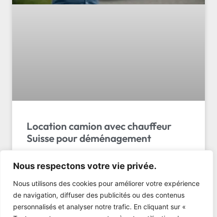
Location camion avec chauffeur
Suisse pour déménagement
Comparez 5 options de location camion
Nous respectons votre vie privée.
déménagement avec chauffeur suisse. Tarifs 2026,
volumes, services inclus. Obtenez votre devis gratuit
Nous utilisons des cookies pour améliorer votre expérience
maintenant!
de navigation, diffuser des publicités ou des contenus
personnalisés et analyser notre trafic. En cliquant sur «
LIRE L'ARTICLE »