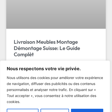
Livraison Meubles Montage
Démontage Suisse: Le Guide
Complèt
Livraison Meubles avec Montage Démontage Suisse
Nous respectons votre vie privée.
: Le Service Tout-Inclus pour Particuliers et Pros
Vous venez d’acheter le canapé de vos rêves ou
Nous utilisons des cookies pour améliorer votre expérience
une armoire ma…
de navigation, diffuser des publicités ou des contenus
personnalisés et analyser notre trafic. En cliquant sur «
LIRE L'ARTICLE »
Tout accepter », vous consentez à notre utilisation des
cookies.