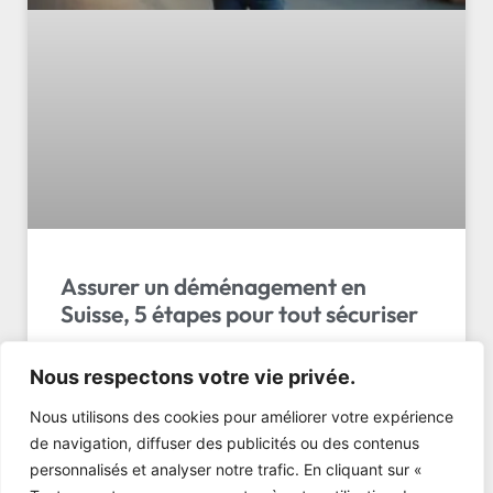
Assurer un déménagement en
Suisse, 5 étapes pour tout sécuriser
Les 5 étapes clés pour assurer un déménagement
Nous respectons votre vie privée.
en Suisse : obligations légales, assurances
obligatoires, délais et checklist complète. Lancez-
Nous utilisons des cookies pour améliorer votre expérience
vous!
de navigation, diffuser des publicités ou des contenus
personnalisés et analyser notre trafic. En cliquant sur «
LIRE L'ARTICLE »