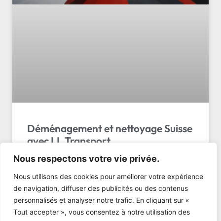
Déménagement et nettoyage Suisse
avec LL Transport
Nous respectons votre vie privée.
Déménagement et nettoyage suisse professionnel
avec LL Transport Sàrl. Services complets de 50 à
Nous utilisons des cookies pour améliorer votre expérience
1500 CHF. Obtenez votre devis gratuit!
de navigation, diffuser des publicités ou des contenus
personnalisés et analyser notre trafic. En cliquant sur «
LIRE L'ARTICLE »
Tout accepter », vous consentez à notre utilisation des