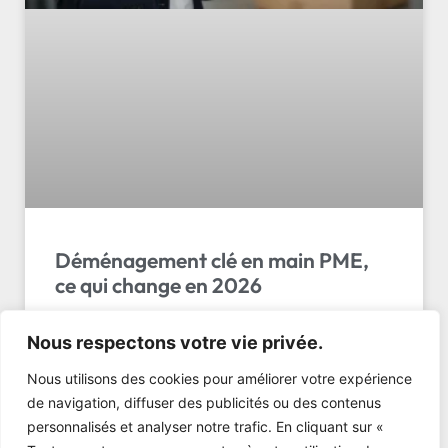
Déménagement clé en main PME,
ce qui change en 2026
Déménagement clé en main pme : découvrez les 5
Nous respectons votre vie privée.
avantages essentiels pour votre entreprise en 2026.
Gagnez du temps et de l’argent. Demandez votre
Nous utilisons des cookies pour améliorer votre expérience
devis !
de navigation, diffuser des publicités ou des contenus
personnalisés et analyser notre trafic. En cliquant sur «
LIRE L'ARTICLE »