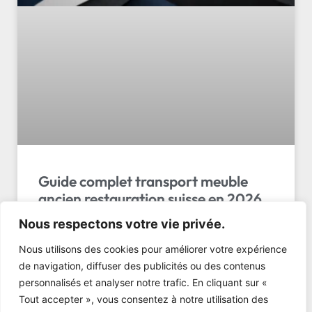
Guide complet transport meuble
ancien restauration suisse en 2026
Nous respectons votre vie privée.
Transport meuble ancien restauration suisse : 5
conseils pour protéger vos pièces de valeur lors du
Nous utilisons des cookies pour améliorer votre expérience
transport. Obtenez votre devis gratuit.
de navigation, diffuser des publicités ou des contenus
personnalisés et analyser notre trafic. En cliquant sur «
LIRE L'ARTICLE »
Tout accepter », vous consentez à notre utilisation des